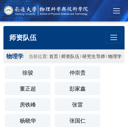
师资队伍
物理学
当前位置:
首页
师资队伍
研究生导师
物理学
徐骏
仲崇贵
董正超
彭家鑫
房铁峰
张雷
杨晓华
张国仁