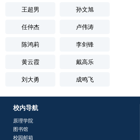
王超男
孙文旭
任仲杰
卢伟涛
陈鸿莉
李剑锋
黄云霞
戴高乐
刘大勇
成鸣飞
校内导航
原理学院
图书馆
校园邮箱