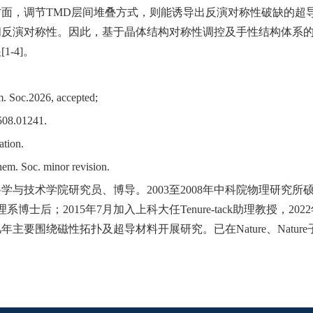
方面，调节
TMD
层间堆叠方式，则能诱导出反演对称性破缺的超
间反演对称性。因此，基于晶体结构对称性调控及手性结构体系
展
[1-4]
。
. Soc.
202
6
,
accepted
;
508.01241.
ation
.
em. Soc. minor revision.
科学与技
术
学院研究
员
、博
导
。
2003
至
2008
年中科院物理研究所
理系博士后；
2015
年
7
月加入上科大任
Tenure-tack
助理教授，2022
几年主要
围绕
磁性拓扑及超
导
材料开展研究。已在
Nature
、
Nature