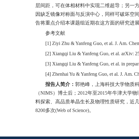
层间距，可在体相材料中实现二维超导；另一
因缺乏镜像对称面与反演中心，同样可破坏空
告将重点介绍本课题组近期在这方面的研究进
参考文献
[
1
]
Ziyi Zhu
& Yanfeng Guo, et al.
J. Am. Chem
[2]
Xiangqi Liu
& Yanfeng Guo,
et al
.
arXiv: 2
[3] Xiangqi Liu & Yanfeng Guo,
et al
.
in
prepar
[4] Zhenhai Yu & Yanfeng Guo, et al. J. Am. Ch
报告人简介：
郭
艳
峰，上海科技大学物
质
（
NIMS
）博士后；2012
年至
2015
年牛津大学物
料探索、高品
质单
晶生
长
及物理性
质
研究，近
82
00
多
次(
Web of Science
)
。