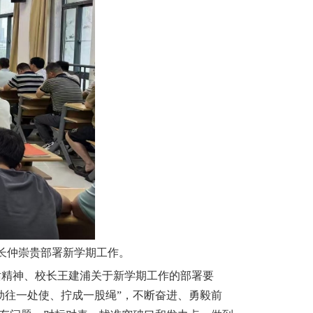
长仲崇贵部署新学期工作。
话精神、校长
王建浦关于新学期工作的部署要
劲往一处使、拧成一股绳”，不断奋进、勇毅前