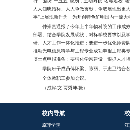
行，围绕“十五五”规划，主动对接“名城名校
人人知晓指标、人人争做贡献，争取展现出更大
事”上展现新作为，为开创特色鲜明国内一流大
仲崇贵通报了今年上半年物科院的工作成效
部署。结合学院发展现状，对标学校要求以及
研、人才工作一体化推进；要进一步优化师资队
推动光电信息科学与工程专业成功申报工程类专
博士点申报准备；要强化学风建设，狠抓人才
学院班子成员傅怀梁、陈丽、于忠卫结合
全体教职工参加会议。
（成烨/文 贾秀坤/摄）
校内导航
原理学院
江