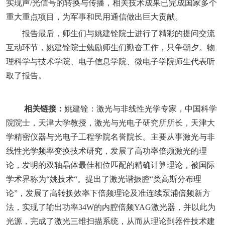
实现声/光信号的转换与传播，相关技术成果已完成国家多个
重大重点项目，为军事和民用通信做出巨大贡献。
报告最后，师生们与
姚建铨
院士进行了精彩的提问交流
互动环节，
姚建铨院士
勉励师生们勤奋工作，只争朝夕。
物
理科学与技术学院、电子信息学院、微电子学院师生代表听
取了报告。
相关链接：
姚建铨：激光与非线性光学专家，中国科学
院院士，天津大学教授，激光与光电子研究所所长，天津大
学精密仪器与光电子工程学院名誉院长。主要从事激光与非
线性光学频率变换技术研究，发展了高功率倍频激光的理
论，发明的双轴晶体最佳相位匹配的精确计算理论，被国际
学术界称为“姚技术“。提出了激光谐振腔“类高斯分布理
论”，发展了高转换效率下倍频理论及准连续泵浦倍频新方
法，实现了输出功率34W的内腔倍频YAG激光器，并以此为
光源，完成了激光三维扫描系统，从而从理论到器件技术建