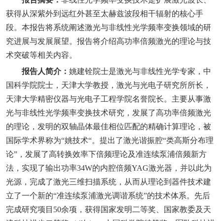
获得从深紫外到远红外甚至太赫兹波段相干辐射的核心手
段。本报告将系统阐述激光与非线性光学频率变换领域的研
究进展与发展展望。报告将介绍高功率倍频激光的理论与技
术突破等相关内容。
报告人简介：
姚建铨院士是激光与非线性光学专家，中
国科学院院士，天津大学教授，激光与光电子研究所所长，
天津大学精密仪器与光电子工程学院名誉院长。主要从事激
光与非线性光学频率变换技术研究，发展了高功率倍频激光
的理论，发明的双轴晶体最佳相位匹配的精确计算理论，被
国际学术界称为“姚技术“。提出了激光谐振腔“类高斯分布理
论”，发展了高转换效率下倍频理论及准连续泵浦倍频新方
法，实现了输出功率
34W
的内腔倍频
YAG
激光器，并以此为
光源，完成了激光三维扫描系统，从而从理论到器件技术建
立了一个新的“准连续泵浦激光调谐系统”的技术体系。先后
完成研究项目
50
余项，获得国家发明二等奖、国家教委及天