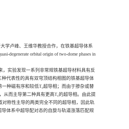
开大学卢峰、王维华教授合作，在铁基超导体系
uasi-degenerate orbital origin of two-dome phases in
来，实验发现一系列非常规铁基超导材料具有反
三种代表性的具有双穹顶结构相图的铁基超导体
第一种磁有序和较低
T
超导相；而由于掺杂或替
c
，从而主导第二种具有更高
T
的超导相。由此提
c
道对称性主导的两类完全不同的超导相，因此轨
超导体系中超导配对态的自旋与轨道涨落匹配规