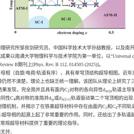
物理研究所邹良剑研究员、中国科学技术大学孙喆教授，以及南
成果以南通大学物理科学与技术学院为第一单位，以“
Universal q
 Review B
期刊上
[Phys. Rev. B 112, 014505 (2025)]
。
序母相（自旋
/
电荷
/
轨道有序），具有单穹顶结构超导相图。近年
源仍然不清楚，理论上也缺乏统一理解。该团队从理论上研究了
结果发现，完全简并且具有面内
C
对称的各向异性
d
轨道主导
2
xz
/
yz
向同性
C
高对称的准简并
d
或
d
轨道驱动第二个穹顶相的出现
4
xy
3
z
2-
r
2
物理机制，并揭示了在铁基超导材料中存在由面内
C
和
C
不同轨
2
4
序
/
超导相的起源上起了非常重要的作用。同时，还给出了多轨道
非常规超导材料提供了重要的理论指导。
的支持。